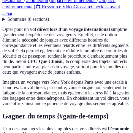
destination {#connexion}
Impact environnemental {#impact-
environnemental}
📺 Ressource Vidéo
Glossaire
Checklist avant
achat
Sommaire
(
8
sections
)
Opter pour un
vol direct lors d'un voyage international
simplifie
grandement l'expérience des voyageurs. En effet, cette option
élimine la nécessité de jongler avec différents horaires de
correspondance et les éventuels retards entre les différents segments
de vol. Cela permet également de réduire le nombre de contrôles de
sécurité et de passeport, rendant la procédure d'embarquement plus
fluide. Selon
UFC-Que Choisir
, la complexité des trajets indirects
peut parfois nuire au plaisir du voyage, surtout pour les familles ou
ceux qui voyagent avec de jeunes enfants.
Imaginez un voyage vers New York depuis Paris avec une escale à
Londres. Un vol direct, par contre, vous épargne non seulement la
fatigue de la correspondance, mais également le stress lié à la gestion
des bagages entre deux aéroports. En choisissant un vol direct, vous
vous offrez ainsi une expérience de voyage plus sereine et agréable.
Gagner du temps {#gain-de-temps}
L'un des avantages les plus tangibles des vols directs est
l'économie