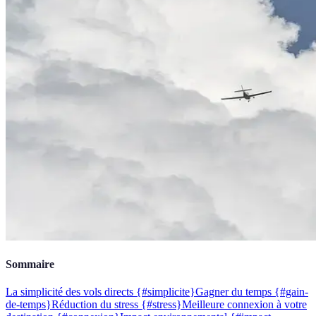
Sommaire
La simplicité des vols directs {#simplicite}
Gagner du temps {#gain-
de-temps}
Réduction du stress {#stress}
Meilleure connexion à votre