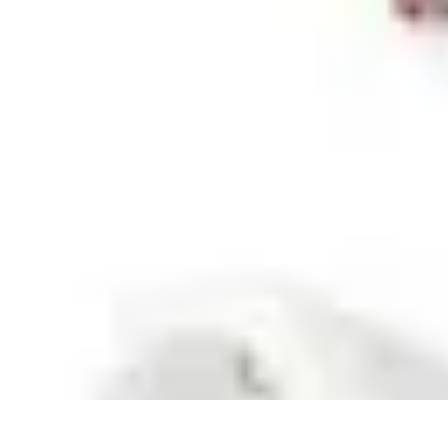
Voyage International
Préparation de voyage
Destinations
Préparation
Astuces et conseils
Héb
Voyage International