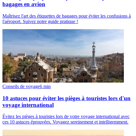
bagages en avion
Maîtrisez l'art des étiquettes de bagages pour éviter les confusions à
l'aéroport. Suivez notre guide pratique !
Conseils de voyage
6
min
10 astuces pour éviter les pièges à touristes lors d'un
voyage international
Évitez les pièges à touristes lors de votre voyage international avec
ces 10 astuces éprouvées. Voyagez sereinement et intelligemment.