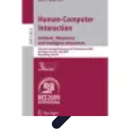
Voyage International
Préparation de voyage
Destinations
Préparation
Astuces et
conseils
Hébergement
Voyage International