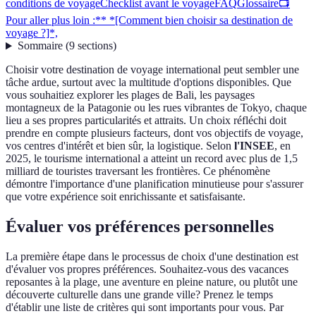
conditions de voyage
Checklist avant le voyage
FAQ
Glossaire
📺
Pour aller plus loin :** *[Comment bien choisir sa destination de
voyage ?]*,
Sommaire
(
9
sections
)
Choisir votre destination de voyage international peut sembler une
tâche ardue, surtout avec la multitude d'options disponibles. Que
vous souhaitiez explorer les plages de Bali, les paysages
montagneux de la Patagonie ou les rues vibrantes de Tokyo, chaque
lieu a ses propres particularités et attraits. Un choix réfléchi doit
prendre en compte plusieurs facteurs, dont vos objectifs de voyage,
vos centres d'intérêt et bien sûr, la logistique. Selon
l'INSEE
, en
2025, le tourisme international a atteint un record avec plus de 1,5
milliard de touristes traversant les frontières. Ce phénomène
démontre l'importance d'une planification minutieuse pour s'assurer
que votre expérience soit enrichissante et satisfaisante.
Évaluer vos préférences personnelles
La première étape dans le processus de choix d'une destination est
d'évaluer vos propres préférences. Souhaitez-vous des vacances
reposantes à la plage, une aventure en pleine nature, ou plutôt une
découverte culturelle dans une grande ville? Prenez le temps
d'établir une liste de critères qui sont importants pour vous. Par