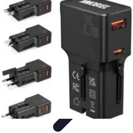
Voyage International
Préparation de voyage
Destinations
Préparation
Astuces et
conseils
Hébergement
Voyage International