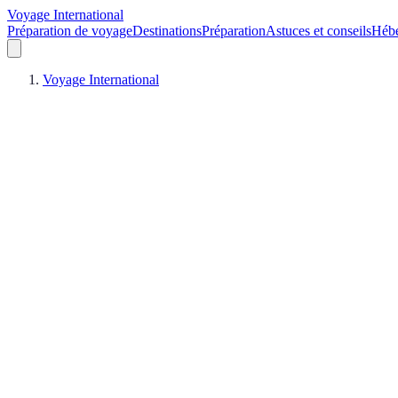
Voyage International
Préparation de voyage
Destinations
Préparation
Astuces et conseils
Héb
Voyage International