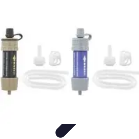
Voyage International
Préparation de voyage
Destinations
Préparation
Astuces et
conseils
Hébergement
Voyage International