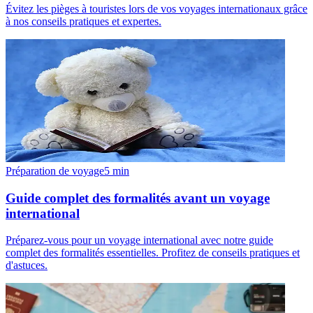
Évitez les pièges à touristes lors de vos voyages internationaux grâce
à nos conseils pratiques et expertes.
Préparation de voyage
5
min
Guide complet des formalités avant un voyage
international
Préparez-vous pour un voyage international avec notre guide
complet des formalités essentielles. Profitez de conseils pratiques et
d'astuces.