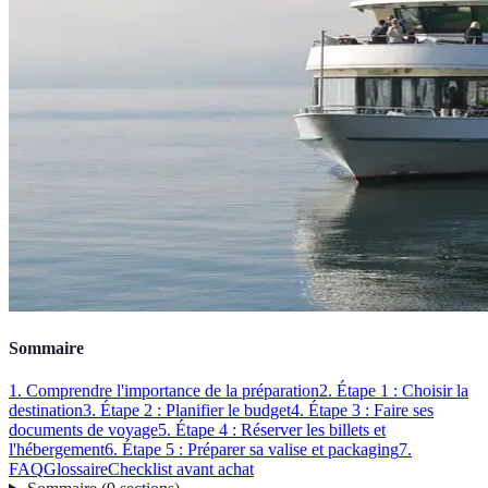
Sommaire
1. Comprendre l'importance de la préparation
2. Étape 1 : Choisir la
destination
3. Étape 2 : Planifier le budget
4. Étape 3 : Faire ses
documents de voyage
5. Étape 4 : Réserver les billets et
l'hébergement
6. Étape 5 : Préparer sa valise et packaging
7.
FAQ
Glossaire
Checklist avant achat