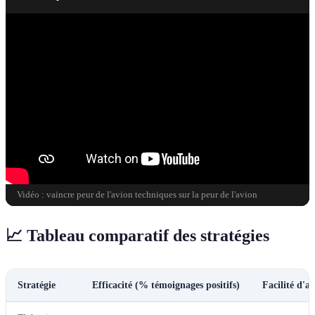
Vidéo : vaincre peur de l'avion techniques sur la peur de l'avion
📈 Tableau comparatif des stratégies
Stratégie
Efficacité (% témoignages positifs)
Facilité d'a