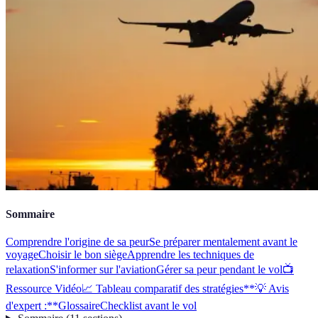
Sommaire
Comprendre l'origine de sa peur
Se préparer mentalement avant le
voyage
Choisir le bon siège
Apprendre les techniques de
relaxation
S'informer sur l'aviation
Gérer sa peur pendant le vol
📺
Ressource Vidéo
📈 Tableau comparatif des stratégies
**💡 Avis
d'expert :**
Glossaire
Checklist avant le vol