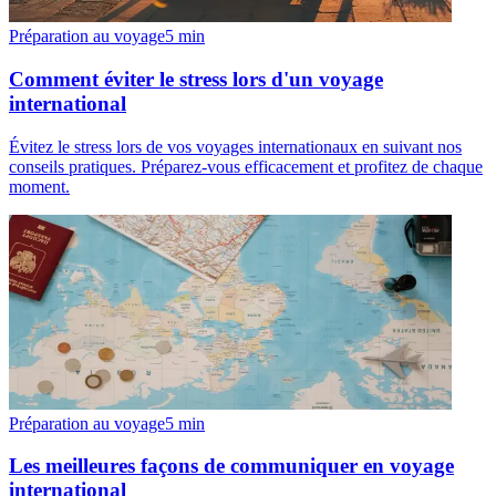
Préparation au voyage
5
min
Comment éviter le stress lors d'un voyage
international
Évitez le stress lors de vos voyages internationaux en suivant nos
conseils pratiques. Préparez-vous efficacement et profitez de chaque
moment.
Préparation au voyage
5
min
Les meilleures façons de communiquer en voyage
international