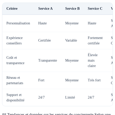
Critère
Service A
Service B
Service C
Ve
Se
Personnalisation
Haute
Moyenne
Haute
A 
Expérience
Fortement
Se
Certifiée
Variable
conseillers
certifiée
C
Élevée
Coût et
Se
Transparente
Moyenne
mais
transparence
A
claire
Réseau et
Se
Fort
Moyenne
Très fort
partenariats
C
Support et
Se
24/7
Limité
24/7
disponibilité
A 
## Tendances et données sur les services de conciergerie Selon une