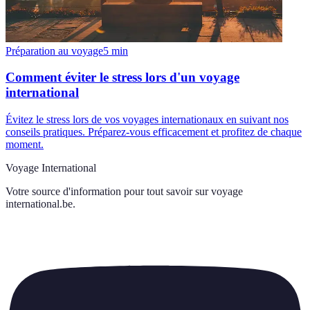
Préparation au voyage
5
min
Comment éviter le stress lors d'un voyage
international
Évitez le stress lors de vos voyages internationaux en suivant nos
conseils pratiques. Préparez-vous efficacement et profitez de chaque
moment.
Voyage International
Votre source d'information pour tout savoir sur
voyage
international.be
.