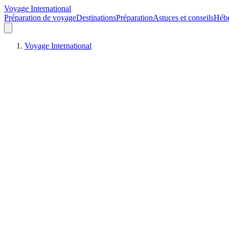
Voyage International
Préparation de voyage
Destinations
Préparation
Astuces et conseils
Héb
Voyage International