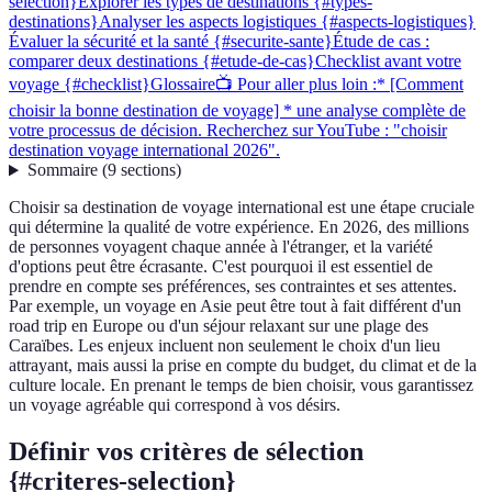
selection}
Explorer les types de destinations {#types-
destinations}
Analyser les aspects logistiques {#aspects-logistiques}
Évaluer la sécurité et la santé {#securite-sante}
Étude de cas :
comparer deux destinations {#etude-de-cas}
Checklist avant votre
voyage {#checklist}
Glossaire
📺 Pour aller plus loin :* [Comment
choisir la bonne destination de voyage] * une analyse complète de
votre processus de décision. Recherchez sur YouTube : "choisir
destination voyage international 2026".
Sommaire
(
9
sections
)
Choisir sa destination de voyage international est une étape cruciale
qui détermine la qualité de votre expérience. En 2026, des millions
de personnes voyagent chaque année à l'étranger, et la variété
d'options peut être écrasante. C'est pourquoi il est essentiel de
prendre en compte ses préférences, ses contraintes et ses attentes.
Par exemple, un voyage en Asie peut être tout à fait différent d'un
road trip en Europe ou d'un séjour relaxant sur une plage des
Caraïbes. Les enjeux incluent non seulement le choix d'un lieu
attrayant, mais aussi la prise en compte du budget, du climat et de la
culture locale. En prenant le temps de bien choisir, vous garantissez
un voyage agréable qui correspond à vos désirs.
Définir vos critères de sélection
{#criteres-selection}