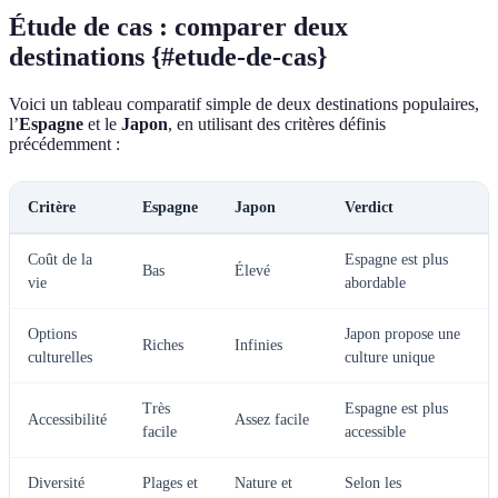
Étude de cas : comparer deux
destinations {#etude-de-cas}
Voici un tableau comparatif simple de deux destinations populaires,
l’
Espagne
et le
Japon
, en utilisant des critères définis
précédemment :
Critère
Espagne
Japon
Verdict
Coût de la
Espagne est plus
Bas
Élevé
vie
abordable
Options
Japon propose une
Riches
Infinies
culturelles
culture unique
Très
Espagne est plus
Accessibilité
Assez facile
facile
accessible
Diversité
Plages et
Nature et
Selon les