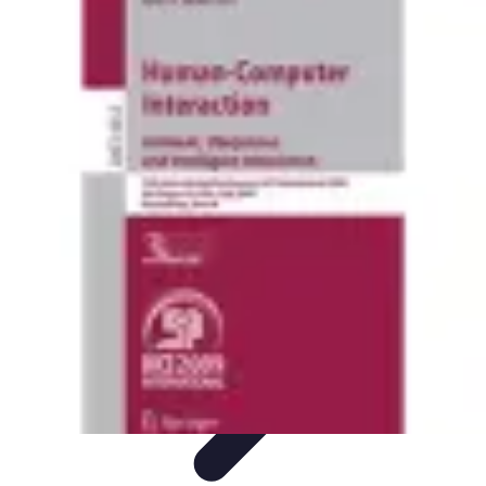
Voyage International
Préparation de voyage
Destinations
Préparation
Astuces et
conseils
Hébergement
Voyage International