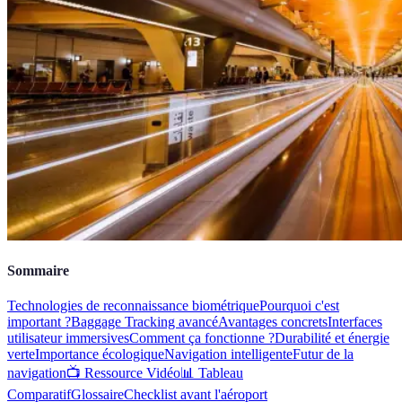
Sommaire
Technologies de reconnaissance biométrique
Pourquoi c'est
important ?
Baggage Tracking avancé
Avantages concrets
Interfaces
utilisateur immersives
Comment ça fonctionne ?
Durabilité et énergie
verte
Importance écologique
Navigation intelligente
Futur de la
navigation
📺 Ressource Vidéo
📊 Tableau
Comparatif
Glossaire
Checklist avant l'aéroport