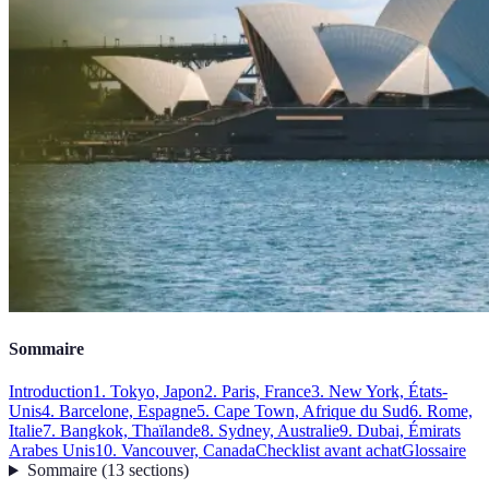
Sommaire
Introduction
1. Tokyo, Japon
2. Paris, France
3. New York, États-
Unis
4. Barcelone, Espagne
5. Cape Town, Afrique du Sud
6. Rome,
Italie
7. Bangkok, Thaïlande
8. Sydney, Australie
9. Dubai, Émirats
Arabes Unis
10. Vancouver, Canada
Checklist avant achat
Glossaire
Sommaire
(
13
sections
)