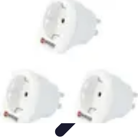
Voyage International
Préparation de voyage
Destinations
Préparation
Astuces et
conseils
Hébergement
Voyage International