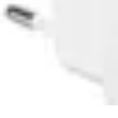
Voyage International
Préparation de voyage
Destinations
Préparation
Astuces et conseils
Héb
Voyage International