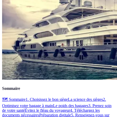
Sommaire
🗺️ Sommaire
1. Choisissez le bon siège
La science des sièges
2.
Optimisez votre bagage à main
Le poids des bagages
3. Prenez soin
de votre santé
Évitez le fléau du voyageur
4. Téléchargez les
documents nécessaires
Préparation digitale
5. Renseignez-vous sur