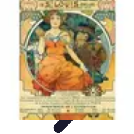
Voyage International
Préparation de voyage
Destinations
Préparation
Astuces et
conseils
Hébergement
Voyage International