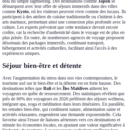
delà du simple sightseeing. Des destinations comme
Japon
se
démarquent avec leur offre de séjours immersifs dans des villes
comme
Kyoto
, où les visiteurs peuvent vivre comme des locaux. Ils
participent à des ateliers de cuisine traditionnelle ou s'initient à des
arts martiaux, permettant ainsi une connexion plus profonde avec la
culture. Les experts prévoient que cette tendance devrait encore
croître, car la recherche d'authenticité dans le voyage est de plus en
plus prisée. En outre, de nombreuses agences de voyage proposent
désormais des packages immersifs, combinant transport,
hébergement et activités culturelles, facilitant ainsi l'accès à des
expériences uniques.
Séjour bien-être et détente
Avec l'augmentation du stress dans nos vies contemporaines, le
tourisme axé sur le bien-être et la détente est en forte hausse. Des
destinations telles que
Bali
et les
Îles Maldives
attirent les
voyageurs en quête de ressourcement. Des statistiques révèlent que
près de 60% des voyageurs en 2026 préfèrent des séjours wellness,
intégrant spa, yoga et méditation dans leurs itinéraires. En parallèle,
les retraites bien-être, qui combinent nature, alimentation saine et
activités relaxantes, engendrent une demande exponentielle. Cela
favorise ainsi l'essor de liaisons aériennes vers ces destinations et
stimule les économies locales, en ajoutant une valeur significative à