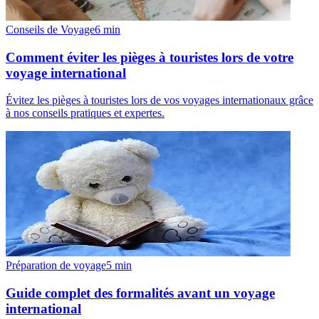
Conseils de Voyage
6
min
Comment éviter les pièges à touristes lors de votre
voyage international
Évitez les pièges à touristes lors de vos voyages internationaux grâce
à nos conseils pratiques et expertes.
Préparation de voyage
5
min
Guide complet des formalités avant un voyage
international