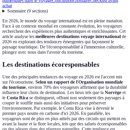
numériques dans le voyage
Conclusion
Glossaire
Checklist avant
achat
Sommaire
(
9
sections
)
En 2026, le monde du voyage international est en pleine mutation.
Face à un contexte mondial en constante évolution, les voyageurs
recherchent des expériences plus authentiques et enrichissantes. Cet
article analyse les
meilleures destinations voyage international
de
2026 en explorant des tendances émergentes qui façonnent le
paysage touristique. De l'écoresponsabilité à l'immersion culturelle,
plongez avec nous dans l'avenir du tourisme.
Les destinations écoresponsables
Une des principales tendances du voyage en 2026 est l'accent mis
sur l'écotourisme.
Selon un rapport de l'Organisation mondiale
du tourisme
, environ 70% des voyageurs affirment que la durabilité
influence leur choix de destination. Les lieux tels que la
Norvège
et
le
Costa Rica
se distinguent, offrant non seulement des paysages à
couper le souffle mais aussi des initiatives pour préserver
l'environnement. Par exemple, le Costa Rica vise à devenir le
premier pays neutre en carbone d'ici 2026. En parallèle, les
voyageurs sont de plus en plus attirés par des circuits qui mettent en
avant la faune et la flore locales, tels que des safaris écoresponsables
ou des séjours dans des réserves naturelles. Cette tendance est