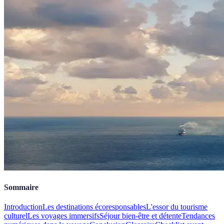
Sommaire
Introduction
Les destinations écoresponsables
L'essor du tourisme
culturel
Les voyages immersifs
Séjour bien-être et détente
Tendances