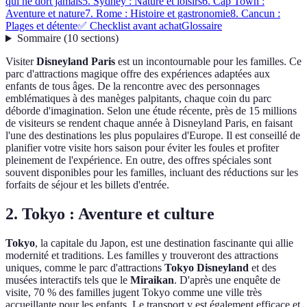
qui ne dort jamais
5. Sydney : Nature et loisirs
6. Cap Town :
Aventure et nature
7. Rome : Histoire et gastronomie
8. Cancun :
Plages et détente
✅ Checklist avant achat
Glossaire
Sommaire
(
10
sections
)
Visiter
Disneyland Paris
est un incontournable pour les familles. Ce
parc d'attractions magique offre des expériences adaptées aux
enfants de tous âges. De la rencontre avec des personnages
emblématiques à des manèges palpitants, chaque coin du parc
déborde d'imagination. Selon une étude récente, près de 15 millions
de visiteurs se rendent chaque année à Disneyland Paris, en faisant
l'une des destinations les plus populaires d'Europe. Il est conseillé de
planifier votre visite hors saison pour éviter les foules et profiter
pleinement de l'expérience. En outre, des offres spéciales sont
souvent disponibles pour les familles, incluant des réductions sur les
forfaits de séjour et les billets d'entrée.
2. Tokyo : Aventure et culture
Tokyo
, la capitale du Japon, est une destination fascinante qui allie
modernité et traditions. Les familles y trouveront des attractions
uniques, comme le parc d'attractions
Tokyo Disneyland
et des
musées interactifs tels que le
Miraikan
. D'après une enquête de
visite, 70 % des familles jugent Tokyo comme une ville très
accueillante pour les enfants. Le transport y est également efficace et