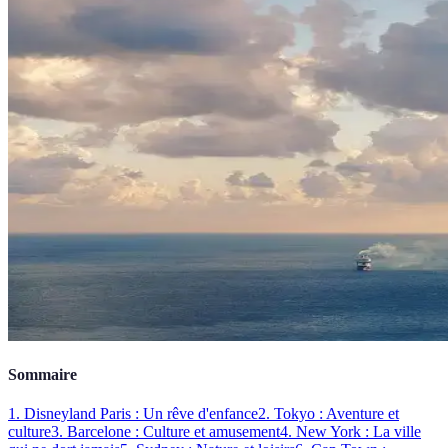
Sommaire
1. Disneyland Paris : Un rêve d'enfance
2. Tokyo : Aventure et
culture
3. Barcelone : Culture et amusement
4. New York : La ville