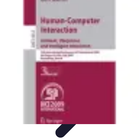
Voyage International
Préparation de voyage
Destinations
Préparation
Astuces et
conseils
Hébergement
Voyage International