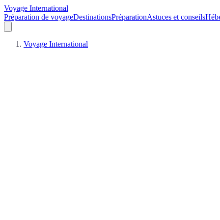
Voyage International
Préparation de voyage
Destinations
Préparation
Astuces et conseils
Héb
Voyage International