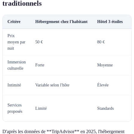
traditionnels
Critère
Hébergement chez l'habitant
Hôtel 3 étoiles
H
Prix
moyen par
50 €
80 €
nuit
Immersion
Forte
Moyenne
F
culturelle
Intimité
Variable selon l'hôte
Élevée
T
Services
Limité
Standards
proposés
D'après les données de **TripAdvisor** en 2025, l'hébergement