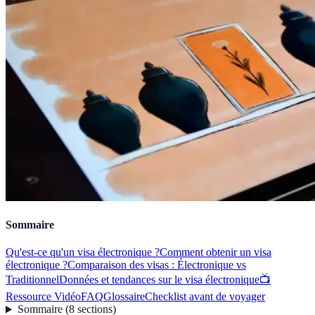
Sommaire
Qu'est-ce qu'un visa électronique ?
Comment obtenir un visa
électronique ?
Comparaison des visas : Électronique vs
Traditionnel
Données et tendances sur le visa électronique
📺
Ressource Vidéo
FAQ
Glossaire
Checklist avant de voyager
Sommaire
(
8
sections
)