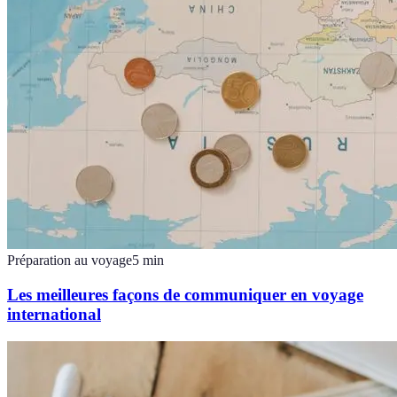
Préparation au voyage
5
min
Les meilleures façons de communiquer en voyage
international