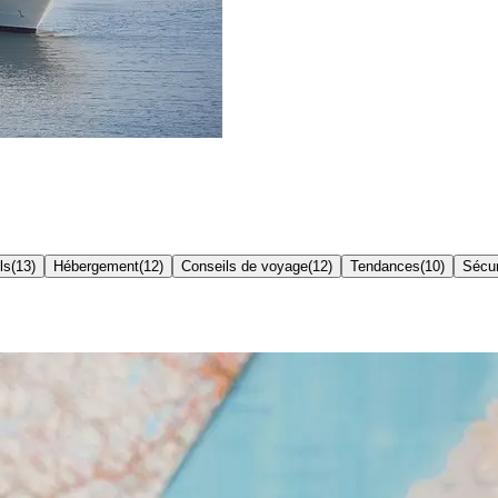
ls
(
13
)
Hébergement
(
12
)
Conseils de voyage
(
12
)
Tendances
(
10
)
Sécur