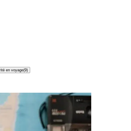
ité en voyage
(
9
)