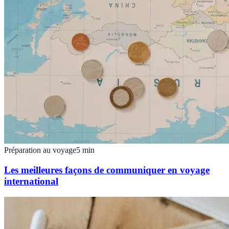
Préparation au voyage
5
min
Les meilleures façons de communiquer en voyage
international