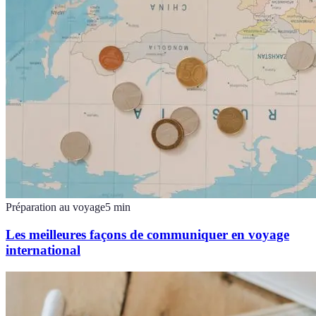
Préparation au voyage
5
min
Les meilleures façons de communiquer en voyage
international