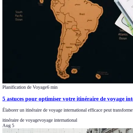
Planification de Voyage
6
min
5 astuces pour optimiser votre itinéraire de voyage in
Élaborer un itinéraire de voyage international efficace peut transform
itinéraire de voyage
voyage international
Aug 5